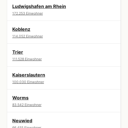
Ludwigshafen am Rhein
172.253 Einwohner
Koblenz
114.052 Einwohner
Trier
111.528 Einwohner
Kaiserslautern
100.030 Einwohner
Worms
83.542 Einwohner
Neuwied
66.455 Einwohner