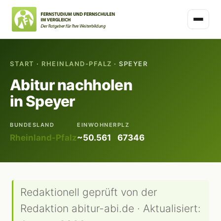
START
·
RHEINLAND-PFALZ
· SPEYER
Abitur nachholen
in Speyer
BUNDESLAND
EINWOHNER
PLZ
Rheinland-Pfalz
~50.561
67346
Redaktionell geprüft von der
Redaktion abitur-abi.de · Aktualisiert: