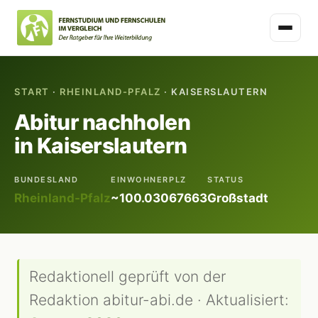
START
·
RHEINLAND-PFALZ
· KAISERSLAUTERN
Abitur nachholen
in Kaiserslautern
BUNDESLAND
EINWOHNER
PLZ
STATUS
Rheinland-Pfalz
~100.030
67663
Großstadt
Redaktionell geprüft von der
Redaktion abitur-abi.de · Aktualisiert: