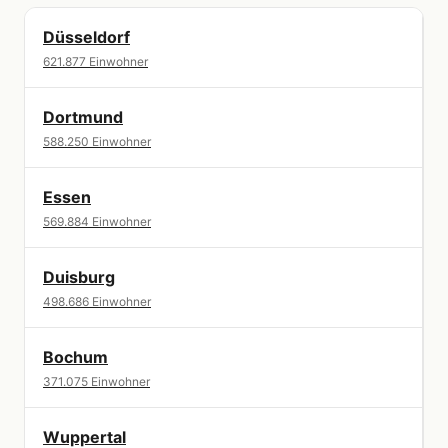
Düsseldorf
621.877 Einwohner
Dortmund
588.250 Einwohner
Essen
569.884 Einwohner
Duisburg
498.686 Einwohner
Bochum
371.075 Einwohner
Wuppertal