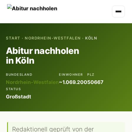
START
·
NORDRHEIN-WESTFALEN
· KÖLN
Abitur nachholen
in Köln
BUNDESLAND
EINWOHNER
PLZ
Nordrhein-Westfalen
~1.069.200
50667
STATUS
Großstadt
Redaktionell geprüft von der