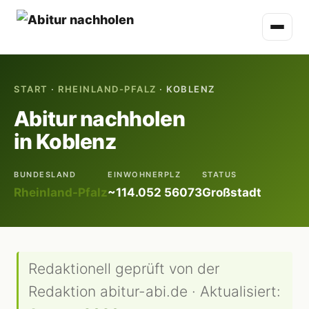
START
·
RHEINLAND-PFALZ
· KOBLENZ
Abitur nachholen
in Koblenz
BUNDESLAND
EINWOHNER
PLZ
STATUS
Rheinland-Pfalz
~114.052
56073
Großstadt
Redaktionell geprüft von der
Redaktion abitur-abi.de · Aktualisiert: