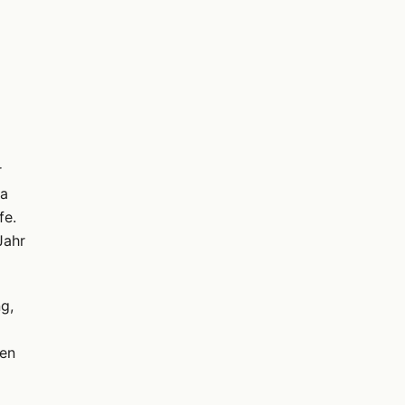
r
wa
fe.
Jahr
g,
gen