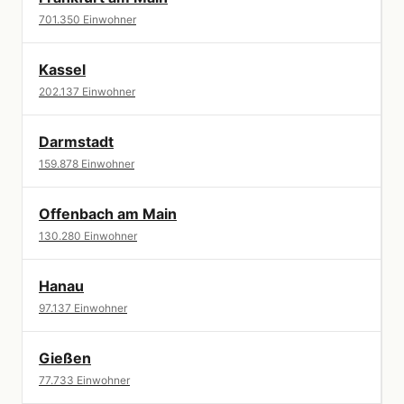
701.350 Einwohner
Kassel
202.137 Einwohner
Darmstadt
159.878 Einwohner
Offenbach am Main
130.280 Einwohner
Hanau
97.137 Einwohner
Gießen
77.733 Einwohner