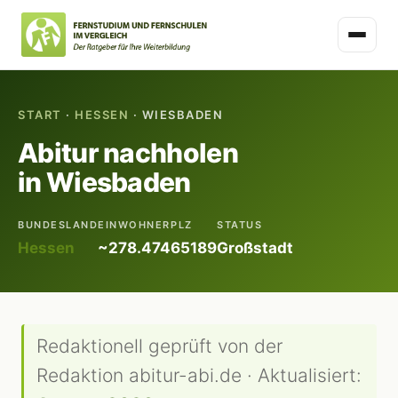
START
·
HESSEN
· WIESBADEN
Abitur nachholen
in Wiesbaden
BUNDESLAND
EINWOHNER
PLZ
STATUS
Hessen
~278.474
65189
Großstadt
Redaktionell geprüft von der
Redaktion abitur-abi.de · Aktualisiert: