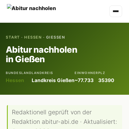
START
·
HESSEN
· GIESSEN
Abitur nachholen
in Gießen
BUNDESLAND
LANDKREIS
EINWOHNER
PLZ
Hessen
Landkreis Gießen
~77.733
35390
Redaktionell geprüft von der
Redaktion abitur-abi.de · Aktualisiert: