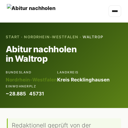
START
·
NORDRHEIN-WESTFALEN
· WALTROP
Abitur nachholen
in Waltrop
BUNDESLAND
LANDKREIS
Nordrhein-Westfalen
Kreis Recklinghausen
EINWOHNER
PLZ
~28.885
45731
Redaktionell geprüft von der