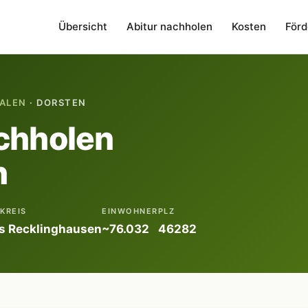
Übersicht
Abitur nachholen
Kosten
Förd
ALEN
· DORSTEN
chholen
n
KREIS
EINWOHNER
PLZ
is Recklinghausen
~76.032
46282