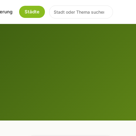
erung
Städte