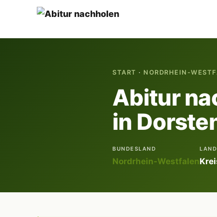
START
·
NORDRHEIN-WESTF
Abitur na
in Dorste
BUNDESLAND
LAND
Nordrhein-Westfalen
Kre