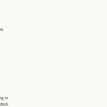
im
ng in
dlich