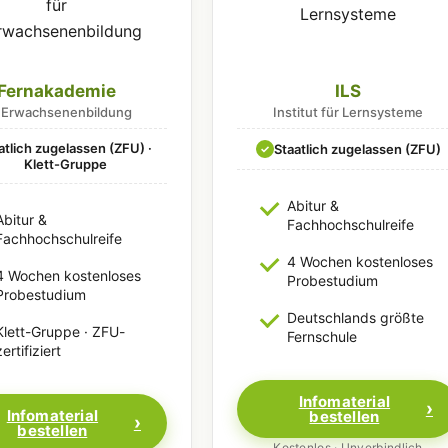
Fernakademie
ILS
r Erwachsenenbildung
Institut für Lernsysteme
atlich zugelassen (ZFU) ·
Staatlich zugelassen (ZFU)
✓
Klett-Gruppe
Abitur &
Abitur &
Fachhochschulreife
Fachhochschulreife
4 Wochen kostenloses
4 Wochen kostenloses
Probestudium
Probestudium
Deutschlands größte
Klett-Gruppe · ZFU-
Fernschule
zertifiziert
Infomaterial
Infomaterial
bestellen
bestellen
Kostenlos · Unverbindlich