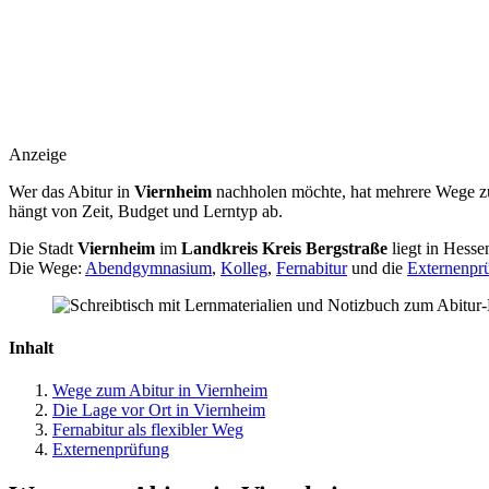
Anzeige
Wer das Abitur in
Viernheim
nachholen möchte, hat mehrere Wege zu
hängt von Zeit, Budget und Lerntyp ab.
Die Stadt
Viernheim
im
Landkreis Kreis Bergstraße
liegt in Hesse
Die Wege:
Abendgymnasium
,
Kolleg
,
Fernabitur
und die
Externenpr
Inhalt
Wege zum Abitur in Viernheim
Die Lage vor Ort in Viernheim
Fernabitur als flexibler Weg
Externenprüfung