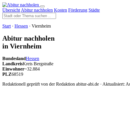
Übersicht
Abitur nachholen
Kosten
Förderung
Städte
Start
·
Hessen
· Viernheim
Abitur nachholen
in Viernheim
Bundesland
Hessen
Landkreis
Kreis Bergstraße
Einwohner
~32.884
PLZ
68519
Redaktionell geprüft von der Redaktion abitur-abi.de · Aktualisiert:
Au