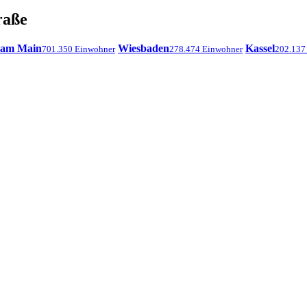
raße
 am Main
Wiesbaden
Kassel
701.350 Einwohner
278.474 Einwohner
202.137