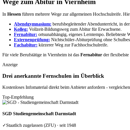
Wege zum Abitur in Viernheim
In
Hessen
führen mehrere Wege zur allgemeinen Hochschulreife. Hier 
Abendgymnasium:
berufsbegleitender Abendunterricht, in der
Kolleg:
Vollzeit-Bildungsweg zum Abitur für Erwachsene.
Fernabitur:
ortsunabhängig, eigenes Lerntempo.
Beliebteste 
Externenprüfung:
Nichtschüler-Abiturprüfung ohne Schulbes
Fachabitur:
kürzerer Weg zur Fachhochschulreife.
Für viele Berufstätige in Viernheim ist das
Fernabitur
der flexibelst
Anzeige
Drei anerkannte Fernschulen im Überblick
Kostenloses Infomaterial direkt beim Anbieter anfordern - vergleichen
Top-Empfehlung
SGD
Studiengemeinschaft Darmstadt
✓
Staatlich zugelassen (ZFU) · seit 1948