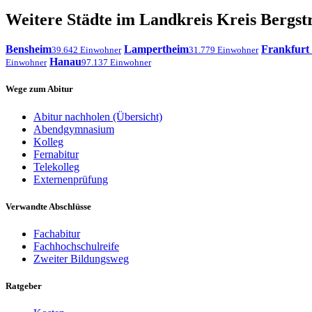
Weitere Städte im Landkreis Kreis Bergst
Bensheim
Lampertheim
Frankfurt
39.642 Einwohner
31.779 Einwohner
Hanau
Einwohner
97.137 Einwohner
Wege zum Abitur
Abitur nachholen (Übersicht)
Abendgymnasium
Kolleg
Fernabitur
Telekolleg
Externenprüfung
Verwandte Abschlüsse
Fachabitur
Fachhochschulreife
Zweiter Bildungsweg
Ratgeber