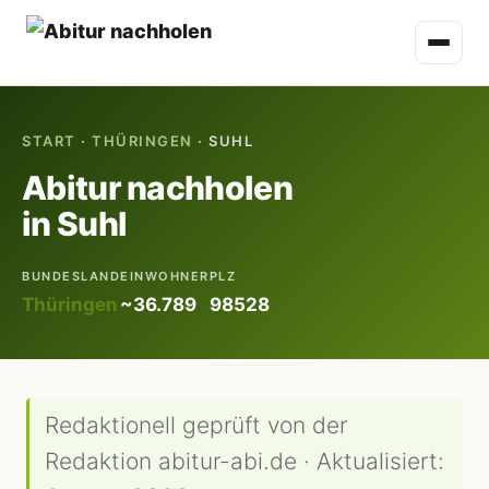
START
·
THÜRINGEN
· SUHL
Abitur nachholen
in Suhl
BUNDESLAND
EINWOHNER
PLZ
Thüringen
~36.789
98528
Redaktionell geprüft von der
Redaktion abitur-abi.de · Aktualisiert: