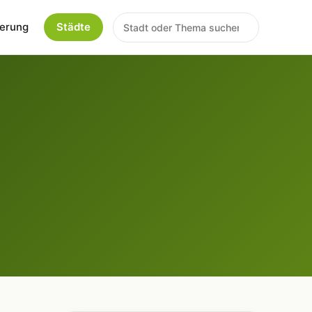
erung
Städte