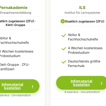
Fernakademie
ILS
r Erwachsenenbildung
Institut für Lernsysteme
atlich zugelassen (ZFU) ·
Staatlich zugelassen (ZFU)
✓
Klett-Gruppe
Abitur &
Abitur &
Fachhochschulreife
Fachhochschulreife
4 Wochen kostenloses
4 Wochen kostenloses
Probestudium
Probestudium
Deutschlands größte
Klett-Gruppe · ZFU-
Fernschule
zertifiziert
Infomaterial
Infomaterial
bestellen
bestellen
Kostenlos · Unverbindlich
tenlos · Unverbindlich