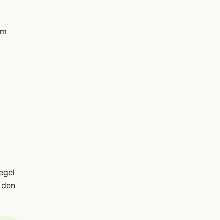
im
egel
 den