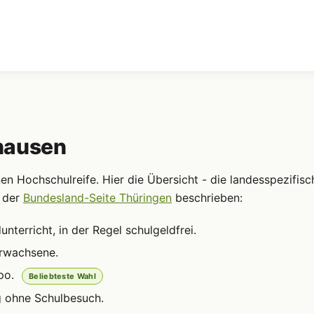
hausen
n Hochschulreife. Hier die Übersicht - die landesspezifisc
f der
Bundesland-Seite Thüringen
beschrieben:
terricht, in der Regel schulgeldfrei.
Erwachsene.
po.
Beliebteste Wahl
g ohne Schulbesuch.