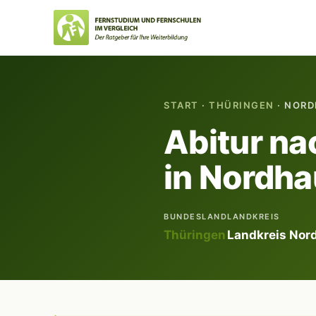
START
·
THÜRINGEN
· NOR
Abitur na
in Nordh
BUNDESLAND
LANDKREIS
Thüringen
Landkreis Nor