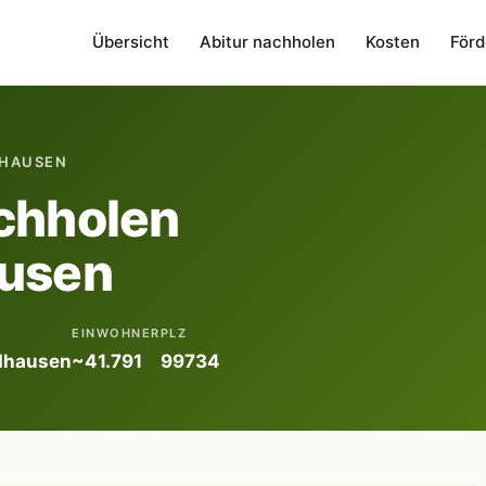
Übersicht
Abitur nachholen
Kosten
Förd
DHAUSEN
chholen
ausen
EINWOHNER
PLZ
dhausen
~41.791
99734