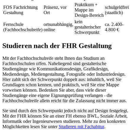
Praktikum +
FOS Fachrichtung
Präsenz, vor
schulgeldfrei
Mappe im
Gestaltung
Ort
(staatlich)
Design-Bereich
kein
Fernschule
ortsunabhängig,
ca. 2.400-
gestalterischer
(Fachhochschulreife)
online
4.800 €
Schwerpunkt
Studieren nach der FHR Gestaltung
Mit der Fachhochschulreife steht Ihnen das Studium an
Fachhochschulen offen. Naheliegend sind gestalterische
Studiengänge wie Kommunikationsdesign, Grafikdesign,
Mediendesign, Mediengestaltung, Fotografie oder Industriedesign.
Hier zahlt sich der Schwerpunkt doppelt aus: inhaltlich, weil Sie
Grundlagen schon kennen, und praktisch, weil Sie eine Mappe
vorweisen können. Bedenken Sie aber, dass viele dieser
Studiengänge eine eigene Eignungsprüfung verlangen - die
Fachhochschulreife allein reicht für die Zulassung nicht immer aus.
Sie sind durch den Schwerpunkt jedoch nicht auf Design festgelegt.
Mit der FHR können Sie an einer FH ebenso BWL, Soziale Arbeit,
Informatik oder Ingenieurwesen studieren. Mehr zu den konkreten
Möglichkeiten lesen Sie unter
Studieren mit Fachabitur
.