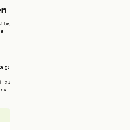
en
1 bis
ie
teigt
FH zu
rmal