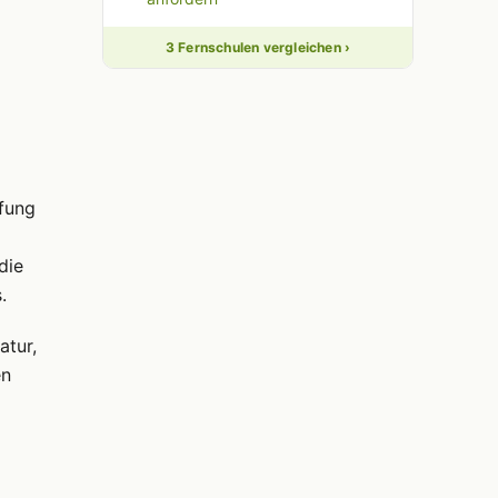
3 Fernschulen vergleichen ›
üfung
die
.
atur,
en