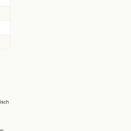
isch
en