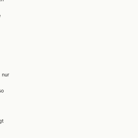
e
 nur
so
gt