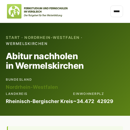
START
·
NORDRHEIN-WESTFALEN
·
WERMELSKIRCHEN
Abitur nachholen
in Wermelskirchen
BUNDESLAND
Nordrhein-Westfalen
LANDKREIS
EINWOHNER
PLZ
Rheinisch-Bergischer Kreis
~34.472
42929