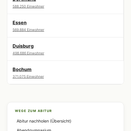
588.250 Einwohner
Essen
569.884 Einwohner
Duisburg
498.686 Einwohner
Bochum
371.075 Einwohner
WEGE ZUM ABITUR
Abitur nachholen (Übersicht)
Abendgymnasium