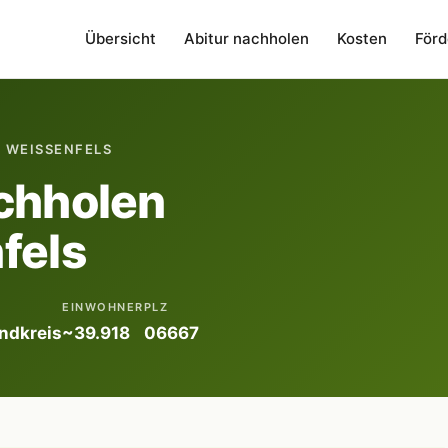
Übersicht
Abitur nachholen
Kosten
Förd
 WEISSENFELS
chholen
fels
EINWOHNER
PLZ
ndkreis
~39.918
06667