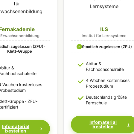
Fernakademie
ILS
r Erwachsenenbildung
Institut für Lernsysteme
atlich zugelassen (ZFU) ·
Staatlich zugelassen (ZFU)
✓
Klett-Gruppe
Abitur &
Abitur &
Fachhochschulreife
Fachhochschulreife
4 Wochen kostenloses
4 Wochen kostenloses
Probestudium
Probestudium
Deutschlands größte
Klett-Gruppe · ZFU-
Fernschule
zertifiziert
Infomaterial
Infomaterial
bestellen
bestellen