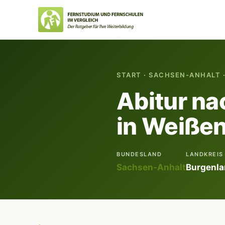
START
·
SACHSEN-ANHALT
·
Abitur na
in Weißen
BUNDESLAND
LANDKREIS
Sachsen-Anhalt
Burgenla