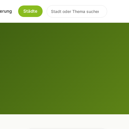
erung
Städte