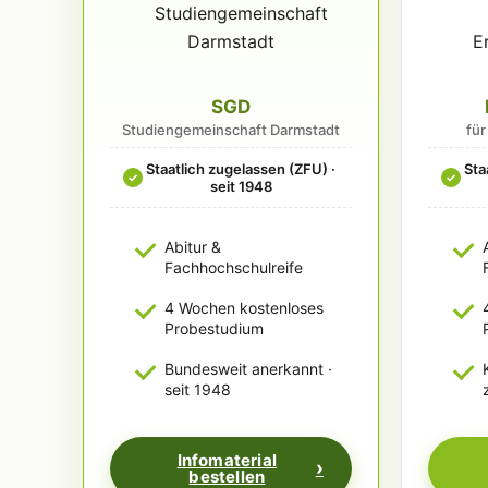
SGD
Studiengemeinschaft Darmstadt
fü
Staatlich zugelassen (ZFU) ·
Sta
✓
✓
seit 1948
Abitur &
Fachhochschulreife
4 Wochen kostenloses
Probestudium
Bundesweit anerkannt ·
seit 1948
Infomaterial
bestellen