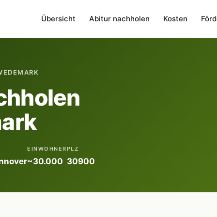
Übersicht
Abitur nachholen
Kosten
Förd
WEDEMARK
chholen
ark
EINWOHNER
PLZ
nnover
~30.000
30900