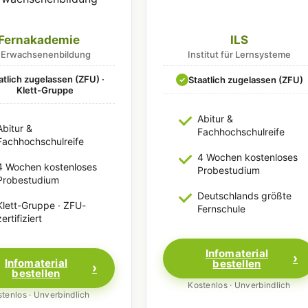
Fernakademie
ILS
r Erwachsenenbildung
Institut für Lernsysteme
atlich zugelassen (ZFU) ·
Staatlich zugelassen (ZFU)
✓
Klett-Gruppe
Abitur &
Abitur &
Fachhochschulreife
Fachhochschulreife
4 Wochen kostenloses
4 Wochen kostenloses
Probestudium
Probestudium
Deutschlands größte
Klett-Gruppe · ZFU-
Fernschule
zertifiziert
Infomaterial
Infomaterial
bestellen
bestellen
Kostenlos · Unverbindlich
tenlos · Unverbindlich