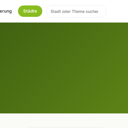
erung
Städte