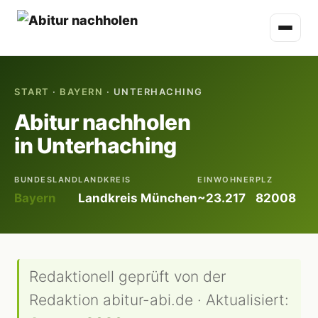
START
·
BAYERN
· UNTERHACHING
Abitur nachholen
in Unterhaching
BUNDESLAND
LANDKREIS
EINWOHNER
PLZ
Bayern
Landkreis München
~23.217
82008
Redaktionell geprüft von der
Redaktion abitur-abi.de · Aktualisiert: