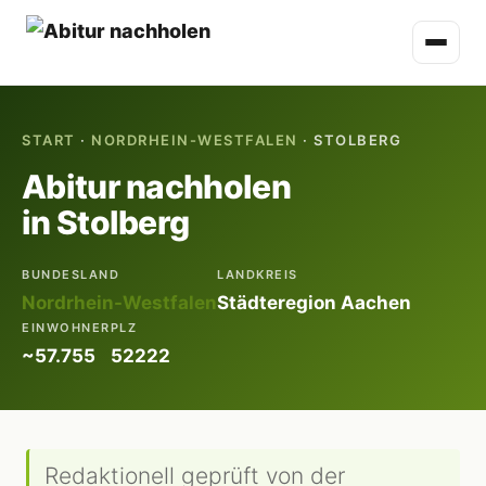
START
·
NORDRHEIN-WESTFALEN
· STOLBERG
Abitur nachholen
in Stolberg
BUNDESLAND
LANDKREIS
Nordrhein-Westfalen
Städteregion Aachen
EINWOHNER
PLZ
~57.755
52222
Redaktionell geprüft von der