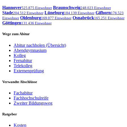
Hannover
Braunschweig
525.875 Einwohner
248.023 Einwohner
Stade
Lüneburg
Gifhorn
204.512 Einwohner
184.139 Einwohner
176.523
Oldenburg
Osnabrück
Einwohner
169.077 Einwohner
165.251 Einwohner
Göttingen
131.436 Einwohner
Wege zum Abitur
Abitur nachholen (Übersicht)
Abendgymnasium
Kolleg
Fernabitur
Telekolleg
Externenprüfung
Verwandte Abschlüsse
Fachabitur
Fachhochschulreife
Zweiter Bildungsweg
Ratgeber
Kosten