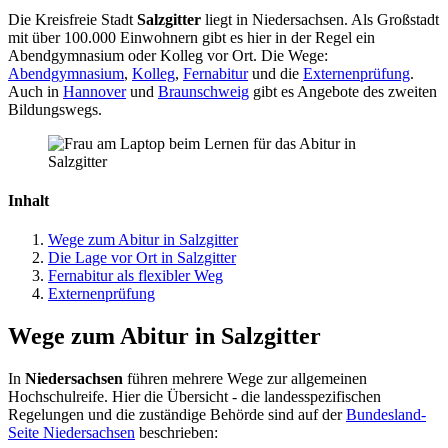
Die Kreisfreie Stadt
Salzgitter
liegt in Niedersachsen. Als Großstadt
mit über 100.000 Einwohnern gibt es hier in der Regel ein
Abendgymnasium oder Kolleg vor Ort. Die Wege:
Abendgymnasium
,
Kolleg
,
Fernabitur
und die
Externenprüfung
.
Auch in
Hannover
und
Braunschweig
gibt es Angebote des zweiten
Bildungswegs.
Inhalt
Wege zum Abitur in Salzgitter
Die Lage vor Ort in Salzgitter
Fernabitur als flexibler Weg
Externenprüfung
Wege zum Abitur in Salzgitter
In
Niedersachsen
führen mehrere Wege zur allgemeinen
Hochschulreife. Hier die Übersicht - die landesspezifischen
Regelungen und die zuständige Behörde sind auf der
Bundesland-
Seite Niedersachsen
beschrieben: