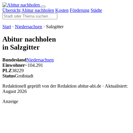
Übersicht
Abitur nachholen
Kosten
Förderung
Städte
Start
·
Niedersachsen
· Salzgitter
Abitur nachholen
in Salzgitter
Bundesland
Niedersachsen
Einwohner
~104.291
PLZ
38229
Status
Großstadt
Redaktionell geprüft von der Redaktion abitur-abi.de · Aktualisiert:
August 2026
Anzeige