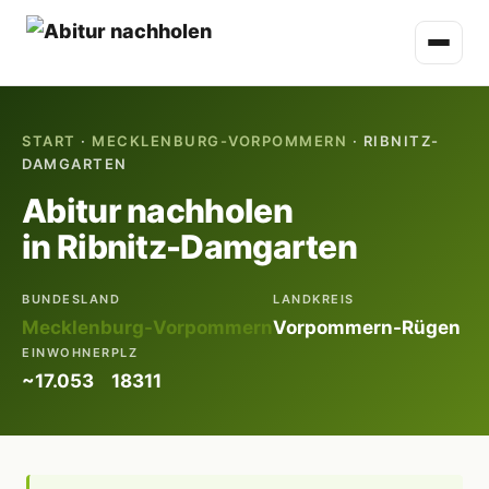
START
·
MECKLENBURG-VORPOMMERN
· RIBNITZ-
DAMGARTEN
Abitur nachholen
in Ribnitz-Damgarten
BUNDESLAND
LANDKREIS
Mecklenburg-Vorpommern
Vorpommern-Rügen
EINWOHNER
PLZ
~17.053
18311