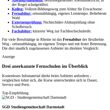
Abendgymnasium:
berufsbegleitender Abendunterricht, in
der Regel schulgeldfrei.
Kolleg:
Vollzeit-Bildungsweg zum Abitur für Erwachsene.
Fernabitur:
ortsunabhängig, eigenes Lerntempo.
Beliebteste
Wahl
Externenprüfung:
Nichtschüler-Abiturprüfung ohne
Schulbesuch.
Fachabitur:
kürzerer Weg zur Fachhochschulreife.
Für viele Berufstätige in Rheine ist das
Fernabitur
der flexibelste
Weg - ortsunabhängig, im eigenen Tempo und mit fester Betreuung.
Die drei staatlich zugelassenen Anbieter im direkten Vergleich:
Anzeige
Drei anerkannte Fernschulen im Überblick
Kostenloses Infomaterial direkt beim Anbieter anfordern -
vergleichen lohnt sich, die Kurse unterscheiden sich in Dauer,
Service und Preis.
Top-Empfehlung
SGD
Studiengemeinschaft Darmstadt