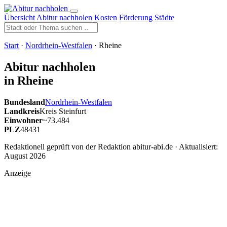
Übersicht
Abitur nachholen
Kosten
Förderung
Städte
Start
·
Nordrhein-Westfalen
· Rheine
Abitur nachholen
in Rheine
Bundesland
Nordrhein-Westfalen
Landkreis
Kreis Steinfurt
Einwohner
~73.484
PLZ
48431
Redaktionell geprüft von der Redaktion abitur-abi.de · Aktualisiert:
August 2026
Anzeige