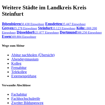
Weitere Städte im Landkreis Kreis
Steinfurt
Ibbenbüren
Emsdetten
50.438 Einwohner
35.447 Einwohner
Greven
Steinfurt
Köln
35.278 Einwohner
33.123 Einwohner
1.069.200
Düsseldorf
Dortmund
Einwohner
621.877 Einwohner
588.250 Einwohner
Essen
569.884 Einwohner
Wege zum Abitur
Abitur nachholen (Übersicht)
Abendgymnasium
Kolleg
Fernabitur
Telekolleg
Externenprüfung
Verwandte Abschlüsse
Fachabitur
Fachhochschulreife
Zweiter Bildungsweg