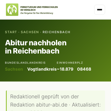
START
·
SACHSEN
· REICHENBACH
Abitur nachholen
in Reichenbach
BUNDESLAND
LANDKREIS
EINWOHNER
PLZ
Sachsen
Vogtlandkreis
~18.879
08468
Redaktionell geprüft von der
Redaktion abitur-abi.de · Aktualisiert: