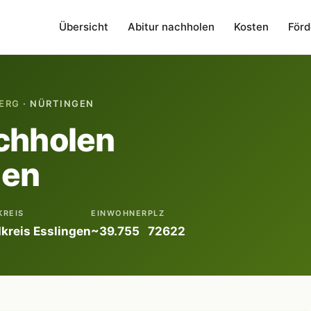
Übersicht
Abitur nachholen
Kosten
Förd
ERG
· NÜRTINGEN
chholen
gen
KREIS
EINWOHNER
PLZ
kreis Esslingen
~39.755
72622