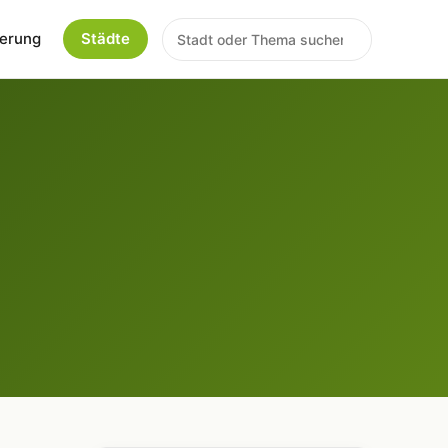
erung
Städte