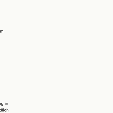
im
g in
dlich