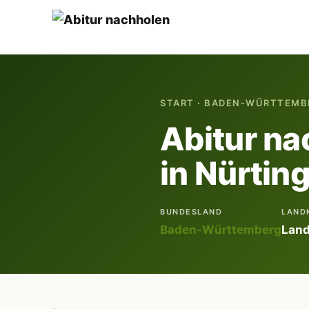
START
·
BADEN-WÜRTTEMB
Abitur na
in Nürtin
BUNDESLAND
LAND
Baden-Württemberg
Land