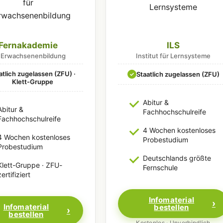
Fernakademie
ILS
r Erwachsenenbildung
Institut für Lernsysteme
atlich zugelassen (ZFU) ·
Staatlich zugelassen (ZFU)
✓
Klett-Gruppe
Abitur &
Abitur &
Fachhochschulreife
Fachhochschulreife
4 Wochen kostenloses
4 Wochen kostenloses
Probestudium
Probestudium
Deutschlands größte
Klett-Gruppe · ZFU-
Fernschule
zertifiziert
Infomaterial
Infomaterial
bestellen
bestellen
Kostenlos · Unverbindlich