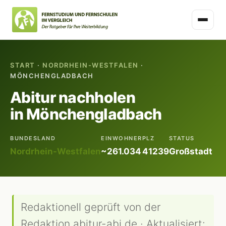
START
·
NORDRHEIN-WESTFALEN
·
MÖNCHENGLADBACH
Abitur nachholen
in Mönchengladbach
BUNDESLAND
EINWOHNER
PLZ
STATUS
Nordrhein-Westfalen
~261.034
41239
Großstadt
Redaktionell geprüft von der
Redaktion abitur-abi.de · Aktualisiert: