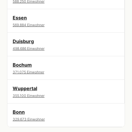
588.250 Einwohner
Essen
569.884 Einwohner
Duisburg
498.686 Einwohner
Bochum
371.075 Einwohner
Wuppertal
355.100 Einwohner
Bonn
329.673 Einwohner