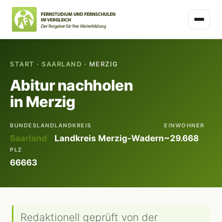
START
·
SAARLAND
· MERZIG
Abitur nachholen
in Merzig
BUNDESLAND
LANDKREIS
EINWOHNER
Saarland
Landkreis Merzig-Wadern
~29.668
PLZ
66663
Redaktionell geprüft von der