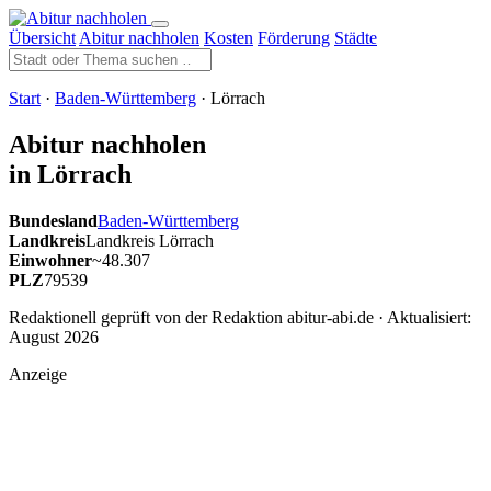
Übersicht
Abitur nachholen
Kosten
Förderung
Städte
Start
·
Baden-Württemberg
· Lörrach
Abitur nachholen
in Lörrach
Bundesland
Baden-Württemberg
Landkreis
Landkreis Lörrach
Einwohner
~48.307
PLZ
79539
Redaktionell geprüft von der Redaktion abitur-abi.de · Aktualisiert:
August 2026
Anzeige