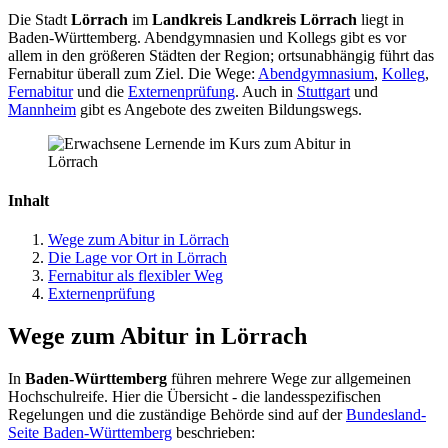
Die Stadt
Lörrach
im
Landkreis Landkreis Lörrach
liegt in
Baden-Württemberg. Abendgymnasien und Kollegs gibt es vor
allem in den größeren Städten der Region; ortsunabhängig führt das
Fernabitur überall zum Ziel. Die Wege:
Abendgymnasium
,
Kolleg
,
Fernabitur
und die
Externenprüfung
. Auch in
Stuttgart
und
Mannheim
gibt es Angebote des zweiten Bildungswegs.
Inhalt
Wege zum Abitur in Lörrach
Die Lage vor Ort in Lörrach
Fernabitur als flexibler Weg
Externenprüfung
Wege zum Abitur in Lörrach
In
Baden-Württemberg
führen mehrere Wege zur allgemeinen
Hochschulreife. Hier die Übersicht - die landesspezifischen
Regelungen und die zuständige Behörde sind auf der
Bundesland-
Seite Baden-Württemberg
beschrieben: