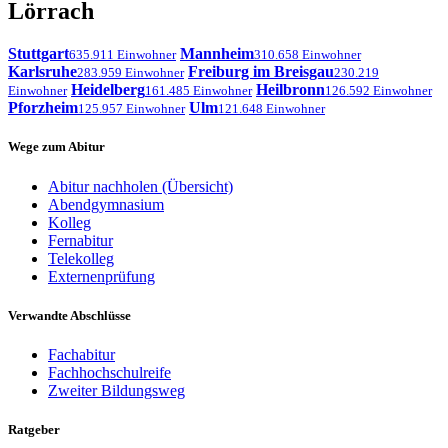
Lörrach
Stuttgart
Mannheim
635.911 Einwohner
310.658 Einwohner
Karlsruhe
Freiburg im Breisgau
283.959 Einwohner
230.219
Heidelberg
Heilbronn
Einwohner
161.485 Einwohner
126.592 Einwohner
Pforzheim
Ulm
125.957 Einwohner
121.648 Einwohner
Wege zum Abitur
Abitur nachholen (Übersicht)
Abendgymnasium
Kolleg
Fernabitur
Telekolleg
Externenprüfung
Verwandte Abschlüsse
Fachabitur
Fachhochschulreife
Zweiter Bildungsweg
Ratgeber