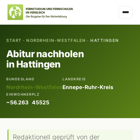
START
·
NORDRHEIN-WESTFALEN
· HATTINGEN
Abitur nachholen
in Hattingen
BUNDESLAND
LANDKREIS
Nordrhein-Westfalen
Ennepe-Ruhr-Kreis
EINWOHNER
PLZ
~56.263
45525
Redaktionell geprüft von der