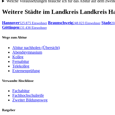
Welche Voraussetzungen brauche ich für das Abitur auf dem zwei
Weitere Städte im Landkreis Landkreis 
Hannover
Braunschweig
Stade
525.875 Einwohner
248.023 Einwohner
20
Göttingen
131.436 Einwohner
Wege zum Abitur
Abitur nachholen (Übersicht)
Abendgymnasium
Kolleg
Fernabitur
Telekolleg
Externenprüfung
Verwandte Abschlüsse
Fachabitur
Fachhochschulreife
Zweiter Bildungsweg
Ratgeber