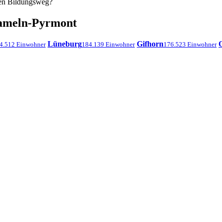
ten Bildungsweg?
Hameln-Pyrmont
Lüneburg
Gifhorn
4.512 Einwohner
184.139 Einwohner
176.523 Einwohner