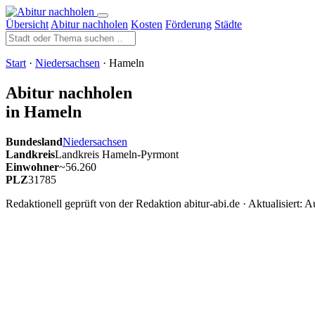
Übersicht
Abitur nachholen
Kosten
Förderung
Städte
Start
·
Niedersachsen
· Hameln
Abitur nachholen
in Hameln
Bundesland
Niedersachsen
Landkreis
Landkreis Hameln-Pyrmont
Einwohner
~56.260
PLZ
31785
Redaktionell geprüft von der Redaktion abitur-abi.de · Aktualisiert:
Au