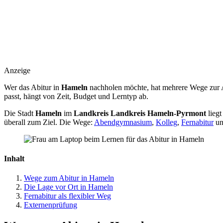
Anzeige
Wer das Abitur in
Hameln
nachholen möchte, hat mehrere Wege zur 
passt, hängt von Zeit, Budget und Lerntyp ab.
Die Stadt
Hameln
im
Landkreis Landkreis Hameln-Pyrmont
liegt
überall zum Ziel. Die Wege:
Abendgymnasium
,
Kolleg
,
Fernabitur
un
Inhalt
Wege zum Abitur in Hameln
Die Lage vor Ort in Hameln
Fernabitur als flexibler Weg
Externenprüfung