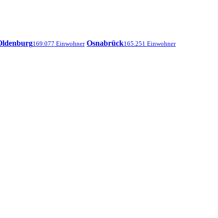
Oldenburg
Osnabrück
169.077 Einwohner
165.251 Einwohner