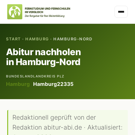
START
·
HAMBURG
· HAMBURG-NORD
Abitur nachholen
in Hamburg-Nord
BUNDESLAND
LANDKREIS
PLZ
Hamburg
Hamburg
22335
Redaktionell geprüft von der
Redaktion abitur-abi.de · Aktualisiert: