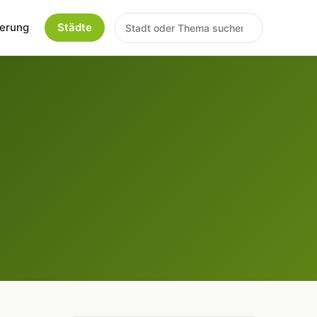
erung
Städte