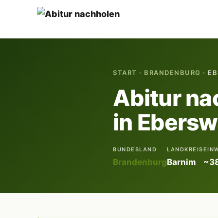
START
·
BRANDENBURG
· E
Abitur na
in Ebersw
BUNDESLAND
LANDKREIS
EIN
Brandenburg
Barnim
~3