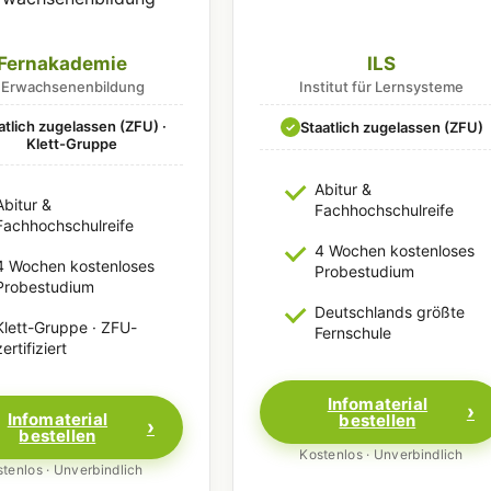
Fernakademie
ILS
r Erwachsenenbildung
Institut für Lernsysteme
atlich zugelassen (ZFU) ·
Staatlich zugelassen (ZFU)
✓
Klett-Gruppe
Abitur &
Abitur &
Fachhochschulreife
Fachhochschulreife
4 Wochen kostenloses
4 Wochen kostenloses
Probestudium
Probestudium
Deutschlands größte
Klett-Gruppe · ZFU-
Fernschule
zertifiziert
Infomaterial
Infomaterial
bestellen
bestellen
Kostenlos · Unverbindlich
tenlos · Unverbindlich