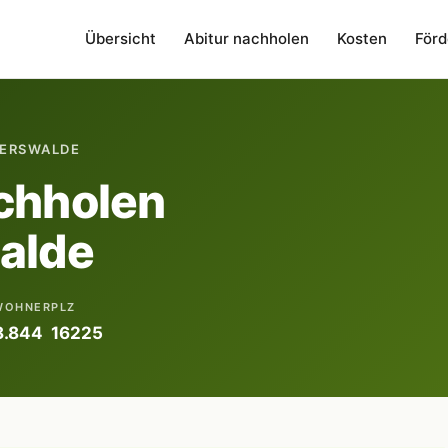
Übersicht
Abitur nachholen
Kosten
Förd
BERSWALDE
chholen
alde
WOHNER
PLZ
8.844
16225