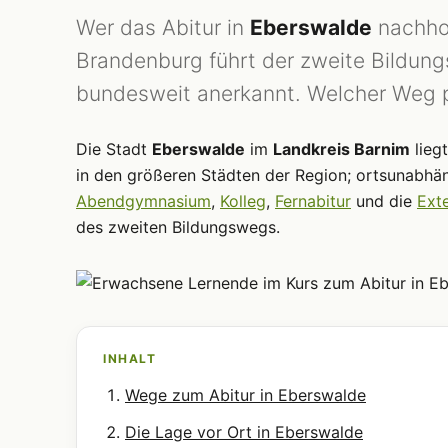
Wer das Abitur in
Eberswalde
nachhol
Brandenburg führt der zweite Bildun
bundesweit anerkannt. Welcher Weg p
Die Stadt
Eberswalde
im
Landkreis Barnim
lieg
in den größeren Städten der Region; ortsunabhäng
Abendgymnasium
,
Kolleg
,
Fernabitur
und die
Ext
des zweiten Bildungswegs.
INHALT
Wege zum Abitur in Eberswalde
Die Lage vor Ort in Eberswalde