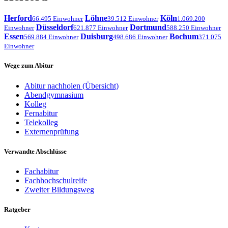
Herford
Löhne
Köln
66.495 Einwohner
39.512 Einwohner
1.069.200
Düsseldorf
Dortmund
Einwohner
621.877 Einwohner
588.250 Einwohner
Essen
Duisburg
Bochum
569.884 Einwohner
498.686 Einwohner
371.075
Einwohner
Wege zum Abitur
Abitur nachholen (Übersicht)
Abendgymnasium
Kolleg
Fernabitur
Telekolleg
Externenprüfung
Verwandte Abschlüsse
Fachabitur
Fachhochschulreife
Zweiter Bildungsweg
Ratgeber