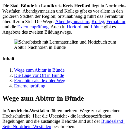
Die Stadt
Bünde
im
Landkreis Kreis Herford
liegt in Nordrhein-
Westfalen. Abendgymnasien und Kollegs gibt es vor allem in den
größeren Städten der Region; ortsunabhängig führt das Fernabitur
überall zum Ziel. Die Wege:
Abendgymnasium
,
Kolleg
,
Fernabitur
und die
Externenprüfung
. Auch in
Herford
und
Löhne
gibt es
Angebote des zweiten Bildungswegs.
Inhalt
Wege zum Abitur in Bünde
Die Lage vor Ort in Bünde
Fernabitur als flexibler Weg
Externenprüfung
Wege zum Abitur in Bünde
In
Nordrhein-Westfalen
führen mehrere Wege zur allgemeinen
Hochschulreife. Hier die Übersicht - die landesspezifischen
Regelungen und die zuständige Behörde sind auf der
Bundesland-
Seite Nordrhein-Westfalen
beschrieben: