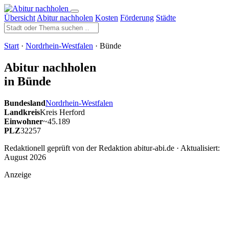
Übersicht
Abitur nachholen
Kosten
Förderung
Städte
Start
·
Nordrhein-Westfalen
· Bünde
Abitur nachholen
in Bünde
Bundesland
Nordrhein-Westfalen
Landkreis
Kreis Herford
Einwohner
~45.189
PLZ
32257
Redaktionell geprüft von der Redaktion abitur-abi.de · Aktualisiert:
August 2026
Anzeige