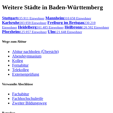
Weitere Städte in Baden-Württemberg
Stuttgart
Mannheim
635.911 Einwohner
310.658 Einwohner
Karlsruhe
Freiburg im Breisgau
283.959 Einwohner
230.219
Heidelberg
Heilbronn
Einwohner
161.485 Einwohner
126.592 Einwohner
Pforzheim
Ulm
125.957 Einwohner
121.648 Einwohner
Wege zum Abitur
Abitur nachholen (Übersicht)
Abendgymnasium
Kolleg
Fernabitur
Telekolleg
Externenprüfung
Verwandte Abschlüsse
Fachabitur
Fachhochschulreife
Zweiter Bildungsweg
Ratgeber