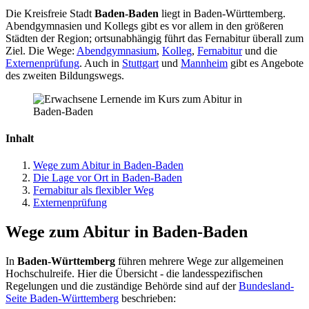
Die Kreisfreie Stadt
Baden-Baden
liegt in Baden-Württemberg.
Abendgymnasien und Kollegs gibt es vor allem in den größeren
Städten der Region; ortsunabhängig führt das Fernabitur überall zum
Ziel. Die Wege:
Abendgymnasium
,
Kolleg
,
Fernabitur
und die
Externenprüfung
. Auch in
Stuttgart
und
Mannheim
gibt es Angebote
des zweiten Bildungswegs.
Inhalt
Wege zum Abitur in Baden-Baden
Die Lage vor Ort in Baden-Baden
Fernabitur als flexibler Weg
Externenprüfung
Wege zum Abitur in Baden-Baden
In
Baden-Württemberg
führen mehrere Wege zur allgemeinen
Hochschulreife. Hier die Übersicht - die landesspezifischen
Regelungen und die zuständige Behörde sind auf der
Bundesland-
Seite Baden-Württemberg
beschrieben: