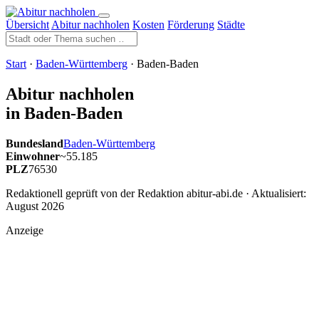
Übersicht
Abitur nachholen
Kosten
Förderung
Städte
Start
·
Baden-Württemberg
· Baden-Baden
Abitur nachholen
in Baden-Baden
Bundesland
Baden-Württemberg
Einwohner
~55.185
PLZ
76530
Redaktionell geprüft von der Redaktion abitur-abi.de · Aktualisiert:
August 2026
Anzeige