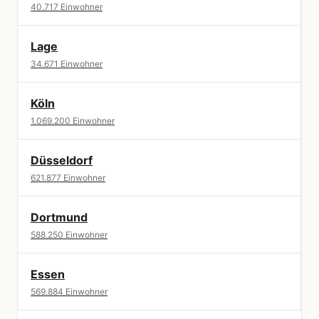
40.717 Einwohner
Lage
34.671 Einwohner
Köln
1.069.200 Einwohner
Düsseldorf
621.877 Einwohner
Dortmund
588.250 Einwohner
Essen
569.884 Einwohner